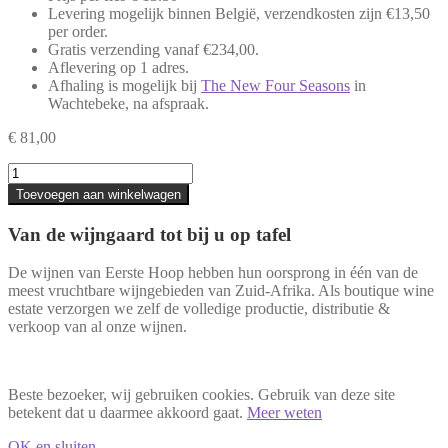
Levering mogelijk binnen België, verzendkosten zijn €13,50
per order.
Gratis verzending vanaf €234,00.
Aflevering op 1 adres.
Afhaling is mogelijk bij
The New Four Seasons
in
Wachtebeke, na afspraak.
€
81,00
Eerste
Hoop
Toevoegen aan winkelwagen
Rosé
–
Van de wijngaard tot bij u op tafel
6
flessen
De wijnen van Eerste Hoop hebben hun oorsprong in één van de
aantal
meest vruchtbare wijngebieden van Zuid-Afrika. Als boutique wine
estate verzorgen we zelf de volledige productie, distributie &
verkoop van al onze wijnen.
Beste bezoeker, wij gebruiken cookies. Gebruik van deze site
betekent dat u daarmee akkoord gaat.
Meer weten
OK en sluiten